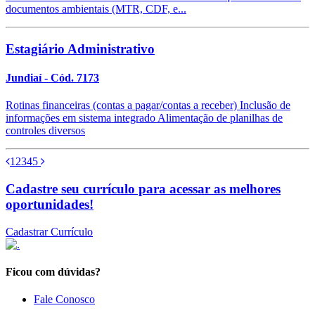
documentos ambientais (MTR, CDF, e...
Estagiário Administrativo
Jundiaí
- Cód. 7173
Rotinas financeiras (contas a pagar/contas a receber) Inclusão de
informações em sistema integrado Alimentação de planilhas de
controles diversos
1
2
3
4
5
Cadastre seu currículo para acessar as melhores
oportunidades!
Cadastrar Currículo
Ficou com dúvidas?
Fale Conosco