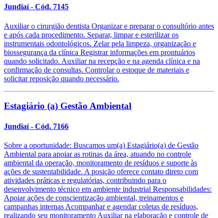
Jundiaí
- Cód. 7145
Auxiliar o cirurgião dentista Organizar e preparar o consultório antes
e após cada procedimento. Separar, limpar e esterilizar os
instrumentais odontológicos. Zelar pela limpeza, organização e
biossegurança da clínica Registrar informações em prontuários
quando solicitado. Auxiliar na recepção e na agenda clínica e na
confirmação de consultas. Controlar o estoque de materiais e
solicitar reposição quando necessário.
Estagiário (a) Gestão Ambiental
Jundiaí
- Cód. 7166
Sobre a oportunidade: Buscamos um(a) Estagiário(a) de Gestão
Ambiental para apoiar as rotinas da área, atuando no controle
ambiental da operação, monitoramento de resíduos e suporte às
ações de sustentabilidade. A posição oferece contato direto com
atividades práticas e regulatórias, contribuindo para o
desenvolvimento técnico em ambiente industrial Responsabilidades:
Apoiar ações de conscientização ambiental, treinamentos e
campanhas internas Acompanhar e agendar coletas de resíduos,
realizando seu monitoramento Auxiliar na elaboração e controle de